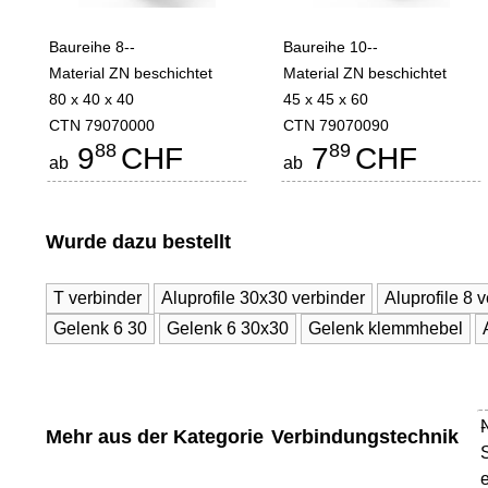
Baureihe 8--
Baureihe 10--
Material ZN beschichtet
Material ZN beschichtet
80 x 40 x 40
45 x 45 x 60
CTN 79070000
CTN 79070090
88
89
9
CHF
7
CHF
ab
ab
Wurde dazu bestellt
T verbinder
Aluprofile 30x30 verbinder
Aluprofile 8 
Gelenk 6 30
Gelenk 6 30x30
Gelenk klemmhebel
-
Mehr aus der Kategorie
Verbindungstechnik
e