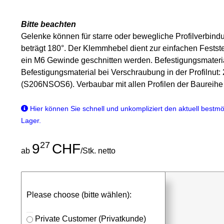
Bitte beachten
Gelenke können für starre oder bewegliche Profilverbi
beträgt 180°. Der Klemmhebel dient zur einfachen Festste
ein M6 Gewinde geschnitten werden. Befestigungsmateria
Befestigungsmaterial bei Verschraubung in der Profilnu
(S206NSOS6). Verbaubar mit allen Profilen der Baureihe
Hier können Sie schnell und unkompliziert den aktuell bestmög
Lager.
27
9
CHF
ab
/Stk. netto
günstigen Stückpreis anfragen
Please choose (bitte wählen):
⮮
Stk.
in Anfrageliste
Private Customer (Privatkunde)