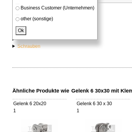
Business Customer (Unternehmen)
other (sonstige)
Passendes Zubehör
Ok
Aluprofile
Nutensteine
Schrauben
Ähnliche Produkte wie
Gelenk 6 30x30 mit Kl
Gelenk 6 20x20
Gelenk 6 30 x 30
1
1