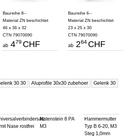
Baureihe 8--
Baureihe 6--
Material ZN beschichtet
Material ZN beschichtet
46 x 36 x 32
23 x 25 x 30
CTN 79070090
CTN 79070090
79
64
4
CHF
2
CHF
ab
ab
elenk 30 30
Aluprofile 30x30 zubehoer
Gelenk 30
iversalverbindersatz
Nutenstein 8 PA
-
Hammermutter
-
mit Nase rostfrei
M3
Typ B 6-20, M3
Steg 1,0mm