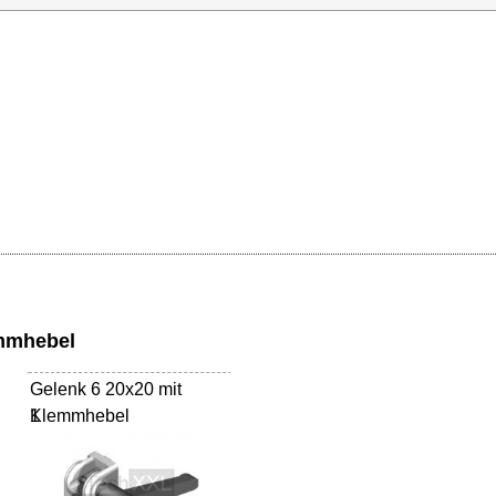
emmhebel
Gelenk 6 20x20 mit
Klemmhebel
1