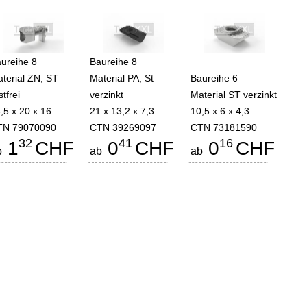
ureihe 8
Baureihe 8
terial ZN, ST
Material PA, St
Baureihe 6
stfrei
verzinkt
Material ST verzinkt
,5 x 20 x 16
21 x 13,2 x 7,3
10,5 x 6 x 4,3
TN 79070090
CTN 39269097
CTN 73181590
32
41
16
1
CHF
0
CHF
0
CHF
b
ab
ab