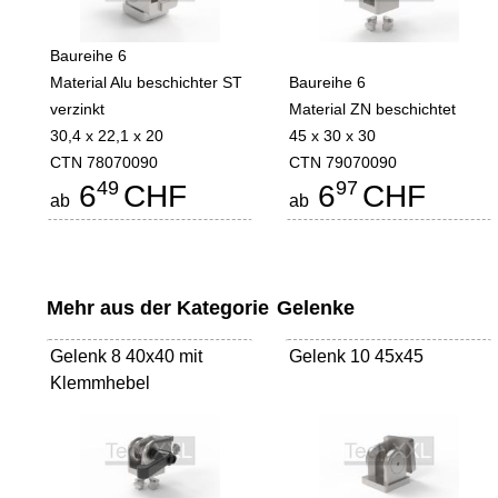
Baureihe 6
Material Alu beschichter ST
Baureihe 6
verzinkt
Material ZN beschichtet
30,4 x 22,1 x 20
45 x 30 x 30
CTN 78070090
CTN 79070090
49
97
6
CHF
6
CHF
ab
ab
Mehr aus der Kategorie
Gelenke
Gelenk 8 40x40 mit
Gelenk 10 45x45
Klemmhebel