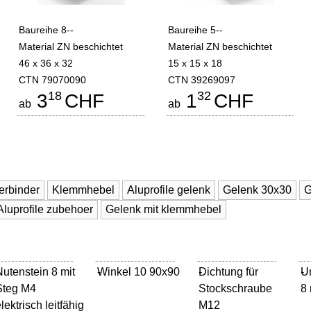
Baureihe 8--
Baureihe 5--
Material ZN beschichtet
Material ZN beschichtet
46 x 36 x 32
15 x 15 x 18
CTN 79070090
CTN 39269097
18
32
3
CHF
1
CHF
ab
ab
verbinder
Klemmhebel
Aluprofile gelenk
Gelenk 30x30
G
Aluprofile zubehoer
Gelenk mit klemmhebel
Nutenstein 8 mit
Winkel 10 90x90
-
Dichtung für
-
Un
-
Steg M4
Stockschraube
8 
lektrisch leitfähig
M12