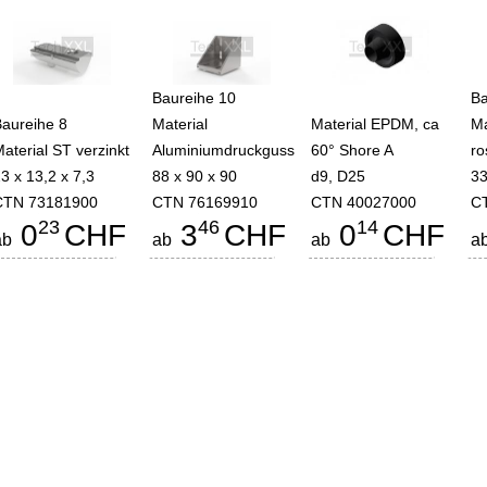
Baureihe 10
Ba
Baureihe 8
Material
Material EPDM, ca
Ma
aterial ST verzinkt
Aluminiumdruckguss
60° Shore A
ro
3 x 13,2 x 7,3
88 x 90 x 90
d9, D25
33
CTN 73181900
CTN 76169910
CTN 40027000
C
23
46
14
0
CHF
3
CHF
0
CHF
ab
ab
ab
a