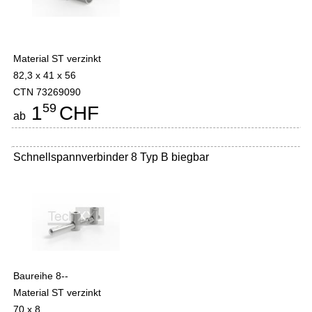
Material ST verzinkt
82,3 x 41 x 56
CTN 73269090
59
1
CHF
ab
Schnellspannverbinder 8 Typ B biegbar
Baureihe 8--
Material ST verzinkt
70 x 8