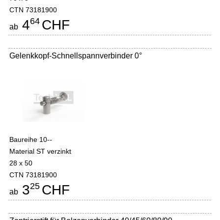
CTN 73181900
64
4
CHF
ab
Gelenkkopf-Schnellspannverbinder 0°
Baureihe 10--
Material ST verzinkt
28 x 50
CTN 73181900
25
3
CHF
ab