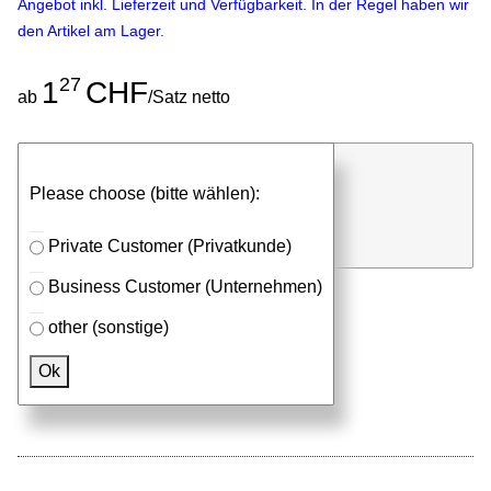
Angebot inkl. Lieferzeit und Verfügbarkeit. In der Regel haben wir
den Artikel am Lager.
27
1
CHF
ab
/Satz netto
günstigen Stückpreis anfragen
Please choose (bitte wählen):
⮮
Satz
in Anfrageliste
Private Customer (Privatkunde)
Business Customer (Unternehmen)
other (sonstige)
Passendes Zubehör
Ok
Aluprofile