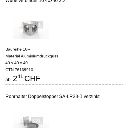
Würfelverbinder 10 40x40 2D
Baureihe 10--
Material Aluminiumdruckguss
40 x 40 x 40
CTN 76169910
41
2
CHF
ab
Rohrhalter Doppelstopper SA-LR28-B verzinkt