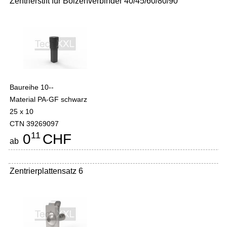
Zentrierstift für Bolzenverbinder 40/45/60/80/90
Baureihe 10--
Material PA-GF schwarz
25 x 10
CTN 39269097
11
0
CHF
ab
Zentrierplattensatz 6