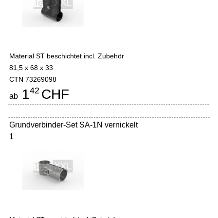
Material ST beschichtet incl. Zubehör
81,5 x 68 x 33
CTN 73269098
42
1
CHF
ab
Grundverbinder-Set SA-1N vernickelt
1