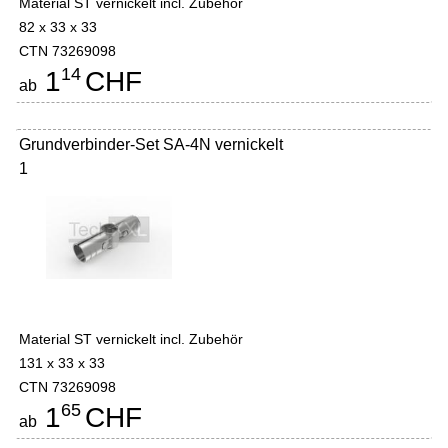
Material ST vernickelt incl. Zubehör
82 x 33 x 33
CTN 73269098
14
1
CHF
ab
Grundverbinder-Set SA-4N vernickelt
1
Material ST vernickelt incl. Zubehör
131 x 33 x 33
CTN 73269098
65
1
CHF
ab