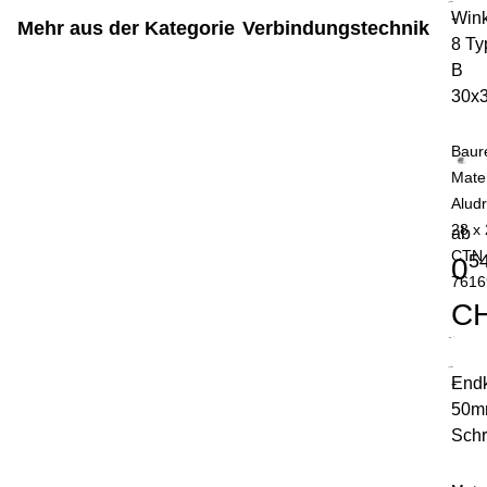
Wink
-
Mehr aus der Kategorie
Verbindungstechnik
8 Ty
B
30x
Baur
Mater
Alud
28 x 
ab
CTN
5
0
7616
C
End
-
50m
Schr