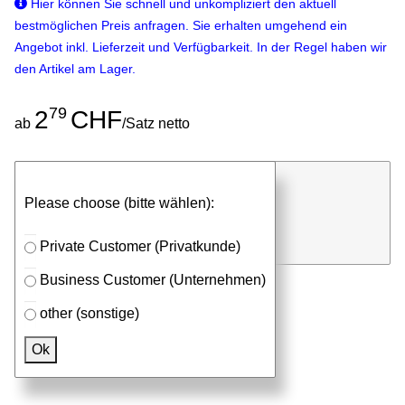
Hier können Sie schnell und unkompliziert den aktuell
bestmöglichen Preis anfragen. Sie erhalten umgehend ein
Angebot inkl. Lieferzeit und Verfügbarkeit. In der Regel haben wir
den Artikel am Lager.
79
2
CHF
ab
/Satz netto
günstigen Stückpreis anfragen
Please choose (bitte wählen):
⮮
Satz
in Anfrageliste
Private Customer (Privatkunde)
Business Customer (Unternehmen)
other (sonstige)
Passendes Zubehör
Ok
Aluprofile