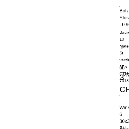
Bolz
-
Stos
10 9
Baur
10
Mater
St
verzi
87 x
ab
CTN
4
3
7318
C
Wink
-
6
30x
ZN