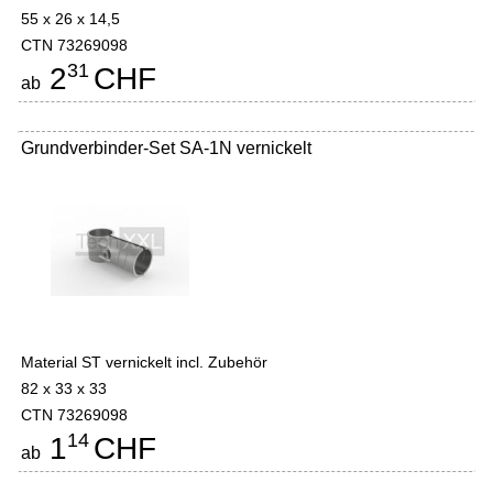
55 x 26 x 14,5
CTN 73269098
31
2
CHF
ab
Grundverbinder-Set SA-1N vernickelt
Material ST vernickelt incl. Zubehör
82 x 33 x 33
CTN 73269098
14
1
CHF
ab