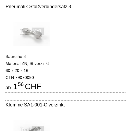
Pneumatik-Stoßverbindersatz 8
Baureihe 8--
Material ZN, St verzinkt
60 x 20 x 16
CTN 79070090
56
1
CHF
ab
Klemme SA1-001-C verzinkt