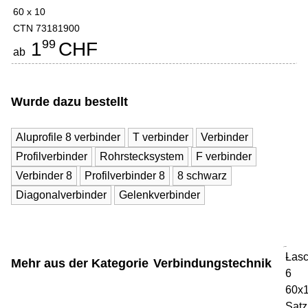
60 x 10
CTN 73181900
99
1
CHF
ab
Wurde dazu bestellt
Aluprofile 8 verbinder
T verbinder
Verbinder
Profilverbinder
Rohrstecksystem
F verbinder
Verbinder 8
Profilverbinder 8
8 schwarz
Diagonalverbinder
Gelenkverbinder
Las
-
Mehr aus der Kategorie
Verbindungstechnik
6
60x
Satz