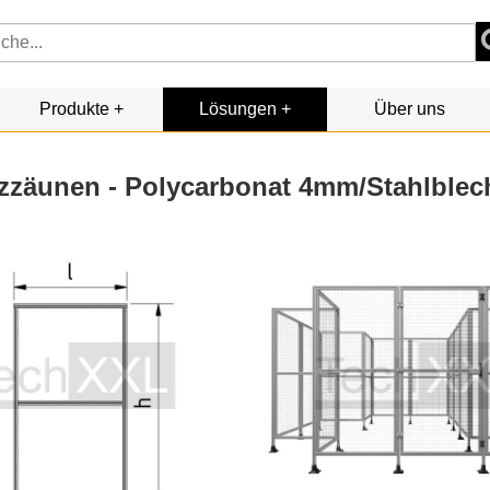
Produkte
Lösungen
Über uns
tzzäunen - Polycarbonat 4mm/Stahlblec