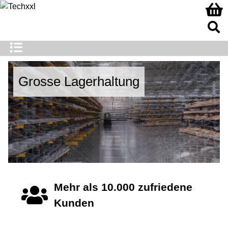
de01
lide02
Breites Angebot
Grosse Lagerhaltung
Mehr als 10.000 zufriedene
Kunden