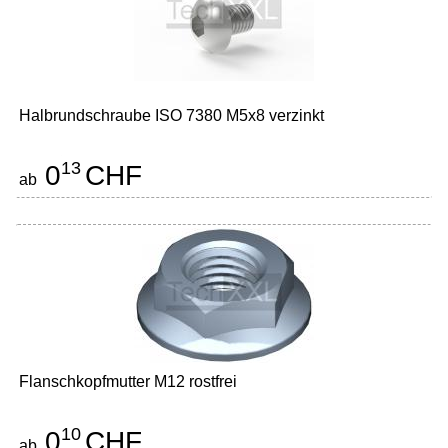
Halbrundschraube ISO 7380 M5x8 verzinkt
13
0
CHF
ab
Flanschkopfmutter M12 rostfrei
10
0
CHF
ab