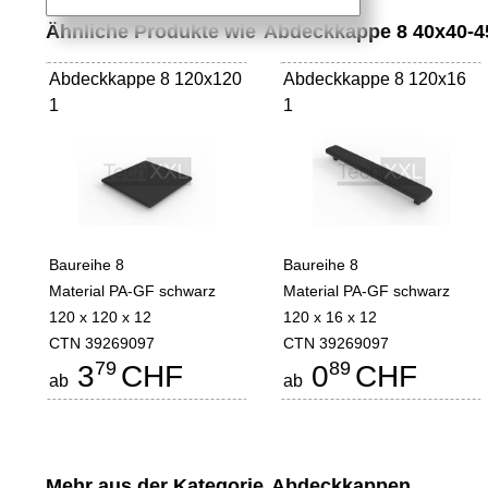
Ähnliche Produkte wie
Abdeckkappe 8 40x40-4
Abdeckkappe 8 120x120
Abdeckkappe 8 120x16
1
1
Baureihe 8
Baureihe 8
Material PA-GF schwarz
Material PA-GF schwarz
120 x 120 x 12
120 x 16 x 12
CTN 39269097
CTN 39269097
79
89
3
CHF
0
CHF
ab
ab
Mehr aus der Kategorie
Abdeckkappen