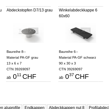
u
Abdeckstopfen D7/13 grau
Winkelabdeckkappe 6
60x60
Baureihe 8--
Baureihe 6--
Material PA-GF grau
Material PA-GF schwarz
13 x 6 x 7
90 x 30 x 3
CTN 39269097
CTN 39269097
11
37
0
CHF
0
CHF
ab
ab
 aluprofile
Endkappen
Abdeckkappen nut 8
Profilabde