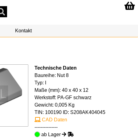
Kontakt
Technische Daten
Baureihe: Nut 8
Typ: I
Maße (mm): 40 x 40 x 12
Werkstoff: PA-GF schwarz
Gewicht: 0,005 Kg
TIN:
100190
ID: S208AK404045
CAD Daten
---------------
ab Lager