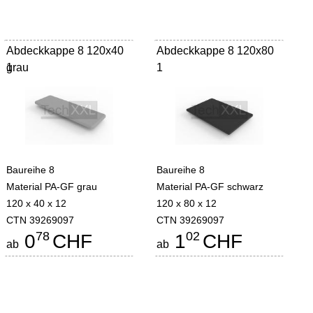
Abdeckkappe 8 120x40
Abdeckkappe 8 120x80
grau
1
1
Baureihe 8
Baureihe 8
Material PA-GF grau
Material PA-GF schwarz
120 x 40 x 12
120 x 80 x 12
CTN 39269097
CTN 39269097
78
02
0
CHF
1
CHF
ab
ab