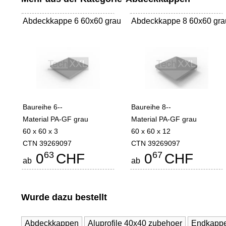
Abdeckkappe 6 60x60 grau
Abdeckkappe 8 60x60 gra
Baureihe 6--
Baureihe 8--
Material PA-GF grau
Material PA-GF grau
60 x 60 x 3
60 x 60 x 12
CTN 39269097
CTN 39269097
63
67
0
CHF
0
CHF
ab
ab
Wurde dazu bestellt
Abdeckkappen
Aluprofile 40x40 zubehoer
Endkappen