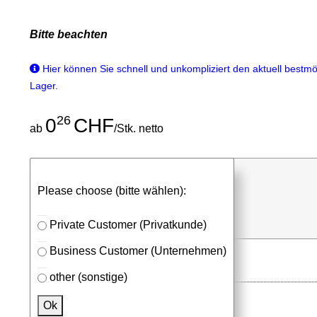
Bitte beachten
Hier können Sie schnell und unkompliziert den aktuell bestmög
Lager.
26
0
CHF
ab
/Stk. netto
günstigen Stückpreis anfragen
Please choose (bitte wählen):
⮮
Stk.
in Anfrageliste
Private Customer (Privatkunde)
Business Customer (Unternehmen)
other (sonstige)
Ok