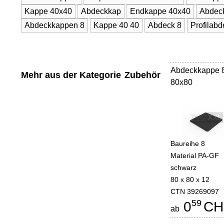
Kappe 40x40
Abdeckkap
Endkappe 40x40
Abdec
Abdeckkappen 8
Kappe 40 40
Abdeck 8
Profilab
Abdeckkappe 
-
Mehr aus der Kategorie
Zubehör
80x80
Baureihe 8
Material PA-GF
schwarz
80 x 80 x 12
CTN 39269097
59
0
CH
ab