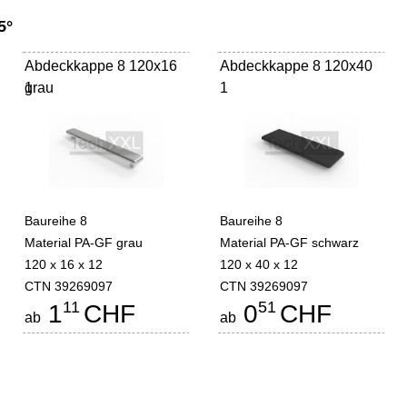
5°
Abdeckkappe 8 120x16
Abdeckkappe 8 120x40
grau
1
1
Baureihe 8
Baureihe 8
Material PA-GF grau
Material PA-GF schwarz
120 x 16 x 12
120 x 40 x 12
CTN 39269097
CTN 39269097
11
51
1
CHF
0
CHF
ab
ab