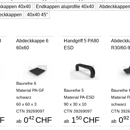
kkappen 40x40
Endkappen aluprofile 40x40
Abdeckkappen
deckkappen
40x40 45°
8
Abdeckkappe 6
-
Handgriff 5 PA80
-
Abdeckk
-
60x60
ESD
R30/60-9
Baureihe 6
Material PA-GF
Baureihe 5
Baureihe 
schwarz
Material PA-ESD
Material 
60 x 60 x 3
90 x 30 x 10
schwarz
CTN 39269097
CTN 39269097
CTN 3926
42
50
92
F
0
CHF
1
CHF
0
ab
ab
ab