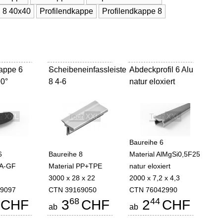
 8 40x40
Profilendkappe
Profilendkappe 8
appe 6
Scheibeneinfassleiste
-
Abdeckprofil 6 Alu
-
0°
8 4-6
natur eloxiert
Baureihe 6
6
Baureihe 8
Material AlMgSi0,5F25
PA-GF
Material PP+TPE
natur eloxiert
3000 x 28 x 22
2000 x 7,2 x 4,3
9097
CTN 39169050
CTN 76042990
68
44
CHF
3
CHF
2
CHF
ab
ab