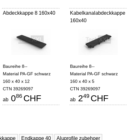
Abdeckkappe 8 160x40
Kabelkanalabdeckkappe
160x40
Baureihe 8--
Baureihe 8--
Material PA-GF schwarz
Material PA-GF schwarz
160 x 40 x 12
160 x 40 x 5
CTN 39269097
CTN 39269097
86
49
0
CHF
2
CHF
ab
ab
ckkappe
Endkappe 40
Aluprofile zubehoer