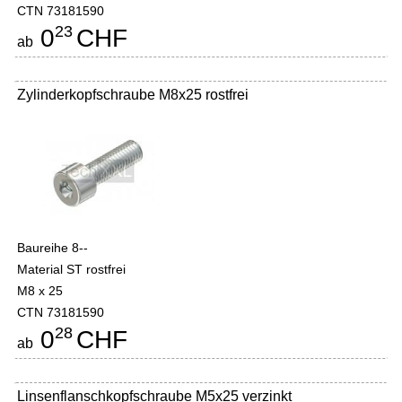
CTN 73181590
23
0
CHF
ab
Zylinderkopfschraube M8x25 rostfrei
Baureihe 8--
Material ST rostfrei
M8 x 25
CTN 73181590
28
0
CHF
ab
Linsenflanschkopfschraube M5x25 verzinkt