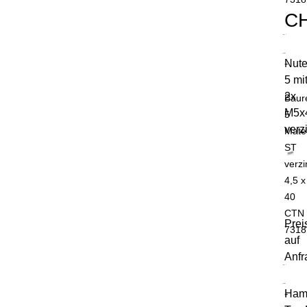
C
Nute
-
5 mi
2x
Baur
M5x
5
verz
Mater
ST
verzi
4,5 x
40
CTN
Prei
7318
auf
Anfr
Ham
-