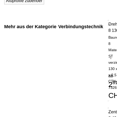
Aluprofile zubehoer
Dreh
-
Mehr aus der Kategorie
Verbindungstechnik
8 13
Baur
8
Mater
ST
verzi
130 
x 2,5
ab
CTN
8
2
7326
C
Zent
-