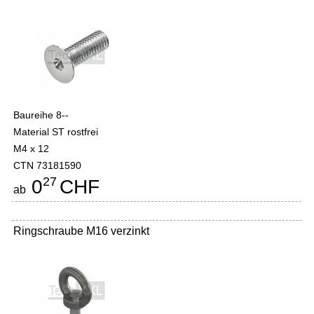
Baureihe 8--
Material ST rostfrei
M4 x 12
CTN 73181590
27
0
CHF
ab
Ringschraube M16 verzinkt