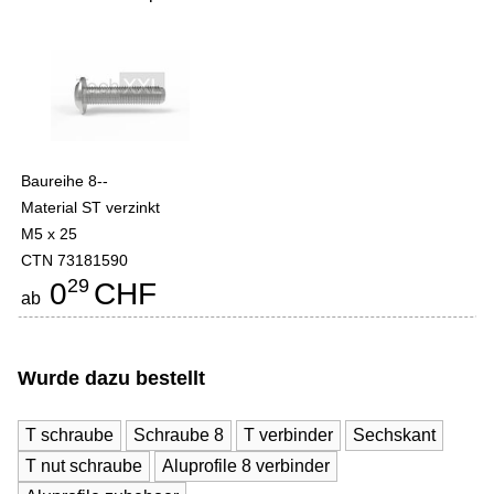
Baureihe 8--
Material ST verzinkt
M5 x 25
CTN 73181590
29
0
CHF
ab
Wurde dazu bestellt
T schraube
Schraube 8
T verbinder
Sechskant
T nut schraube
Aluprofile 8 verbinder