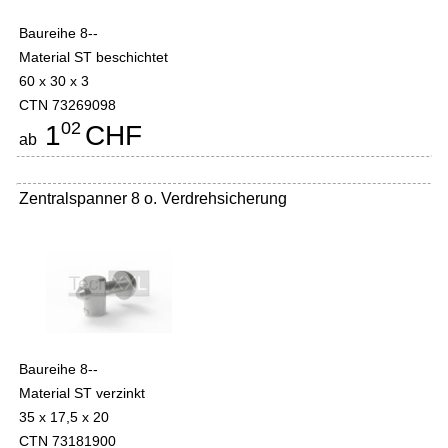
Baureihe 8--
Material ST beschichtet
60 x 30 x 3
CTN 73269098
02
1
CHF
ab
Zentralspanner 8 o. Verdrehsicherung
Baureihe 8--
Material ST verzinkt
35 x 17,5 x 20
CTN 73181900