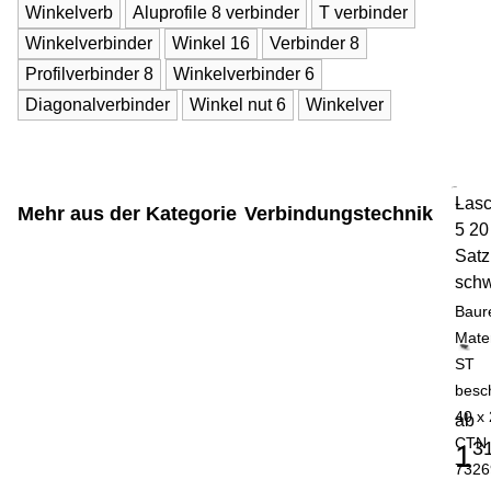
Winkelverb
Aluprofile 8 verbinder
T verbinder
Winkelverbinder
Winkel 16
Verbinder 8
Profilverbinder 8
Winkelverbinder 6
Diagonalverbinder
Winkel nut 6
Winkelver
Las
-
Mehr aus der Kategorie
Verbindungstechnik
5 20
Satz
sch
Baur
Mater
ST
besch
40 x 
ab
CTN
3
1
7326