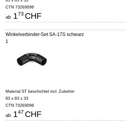
83 x 83 x 33
CTN 73269098
73
1
CHF
ab
Winkelverbinder-Set SA-17S schwarz
1
Material ST beschichtet incl. Zubehör
83 x 83 x 33
CTN 73269098
47
1
CHF
ab