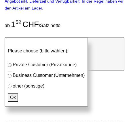
Angebot inkl. Lieferzeit und Verfügbarkeit. In der Regel haben wir
den Artikel am Lager.
52
1
CHF
ab
/Satz netto
günstigen Stückpreis anfragen
Please choose (bitte wählen):
⮮
Satz
in Anfrageliste
Private Customer (Privatkunde)
Business Customer (Unternehmen)
other (sonstige)
Passendes Zubehör
Ok
Aluprofile