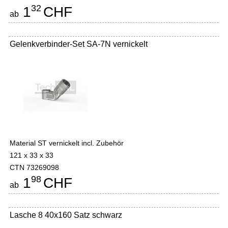
32
1
CHF
ab
Gelenkverbinder-Set SA-7N vernickelt
Material ST vernickelt incl. Zubehör
121 x 33 x 33
CTN 73269098
98
1
CHF
ab
Lasche 8 40x160 Satz schwarz