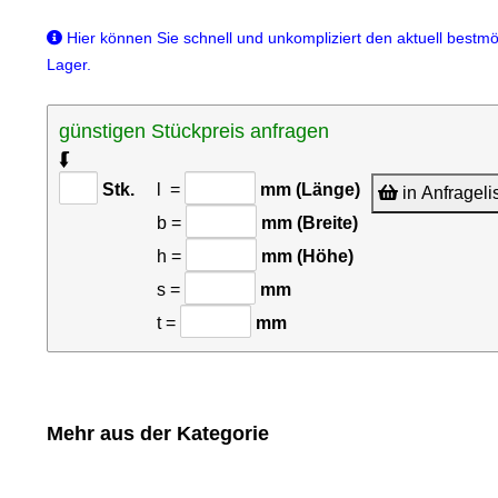
Hier können Sie schnell und unkompliziert den aktuell bestmög
Lager.
günstigen Stückpreis anfragen
⮮
Stk.
l =
mm (Länge)
in Anfrageli
b =
mm (Breite)
h =
mm (Höhe)
s =
mm
t =
mm
Mehr aus der Kategorie