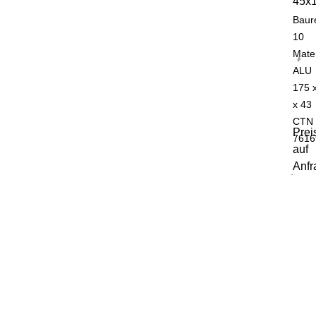
45x
Baur
10
Mater
ALU
175 
x 43
CTN
Prei
7616
auf
Anfr