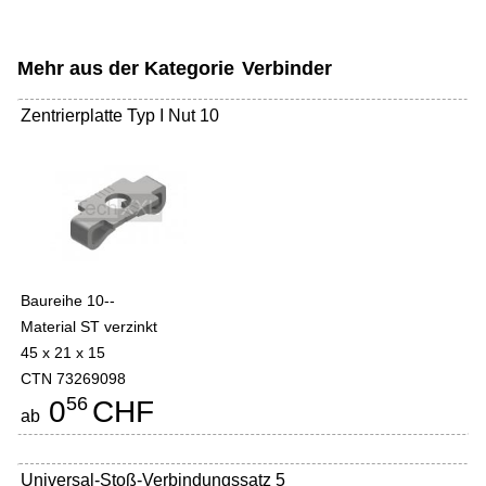
Mehr aus der Kategorie
Verbinder
Zentrierplatte Typ I Nut 10
Baureihe 10--
Material ST verzinkt
45 x 21 x 15
CTN 73269098
56
0
CHF
ab
Universal-Stoß-Verbindungssatz 5