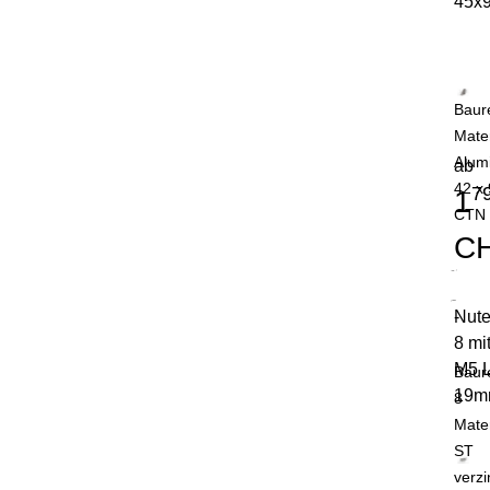
45x
Baur
Mater
Alum
ab
42 x 
7
1
CTN 
C
Nute
-
8 mi
M5 
Baur
19
8
Mater
ST
verzi