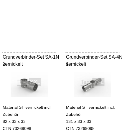
Grundverbinder-Set SA-1N
Grundverbinder-Set SA-4N
vernickelt
1
vernickelt
1
Material ST vernickelt incl.
Material ST vernickelt incl.
Zubehör
Zubehör
82 x 33 x 33
131 x 33 x 33
CTN 73269098
CTN 73269098