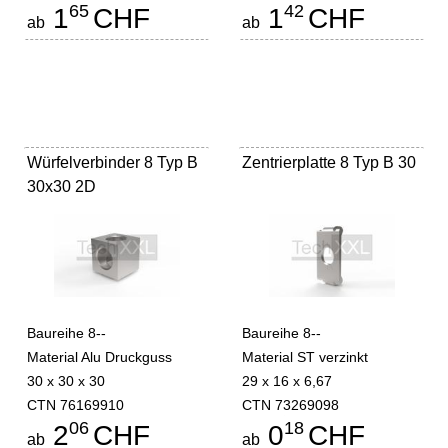
65
42
1
CHF
1
CHF
ab
ab
Würfelverbinder 8 Typ B
Zentrierplatte 8 Typ B 30
30x30 2D
Baureihe 8--
Baureihe 8--
Material Alu Druckguss
Material ST verzinkt
30 x 30 x 30
29 x 16 x 6,67
CTN 76169910
CTN 73269098
06
18
2
CHF
0
CHF
ab
ab