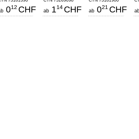
CTN 73181590
CTN 73269098
CTN 73181900
C
12
14
21
0
CHF
1
CHF
0
CHF
ab
ab
ab
a