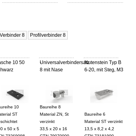
Verbinder 8
Profilverbinder 8
asche 10 50
Universalverbindersatz
-
Nutenstein Typ B
-
chwarz
8 mit Nase
6-20, mit Steg, M3
ureihe 10
Baureihe 8
terial ST
Material ZN, St
Baureihe 6
schichtet
verzinkt
Material ST verzinkt
0 x 50 x 5
33,5 x 20 x 16
13,5 x 8,2 x 4,2