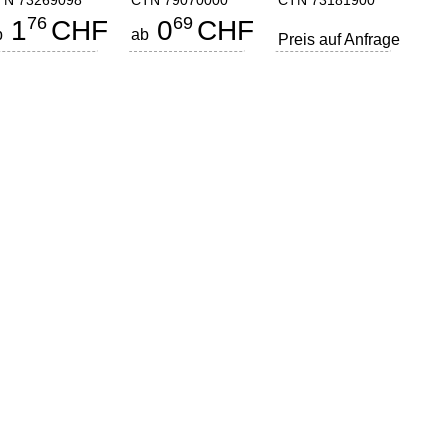
TN 73269098
CTN 79070000
CTN 73181900
76
69
1
CHF
0
CHF
b
ab
Preis auf Anfrage