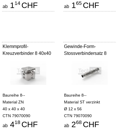
14
65
1
CHF
1
CHF
ab
ab
Klemmprofil-
Gewinde-Form-
Kreuzverbinder 8 40x40
Stossverbindersatz 8
Baureihe 8--
Baureihe 8--
Material ZN
Material ST verzinkt
40 x 40 x 40
Ø 12 x 56
CTN 79070090
CTN 79070090
18
68
4
CHF
2
CHF
ab
ab