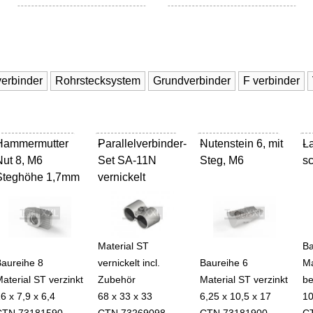
verbinder
Rohrstecksystem
Grundverbinder
F verbinder
Hammermutter
Parallelverbinder-
-
Nutenstein 6, mit
-
L
-
Nut 8, M6
Set SA-11N
Steg, M6
s
Steghöhe 1,7mm
vernickelt
Material ST
Ba
Baureihe 8
vernickelt incl.
Baureihe 6
Ma
aterial ST verzinkt
Zubehör
Material ST verzinkt
be
6 x 7,9 x 6,4
68 x 33 x 33
6,25 x 10,5 x 17
10