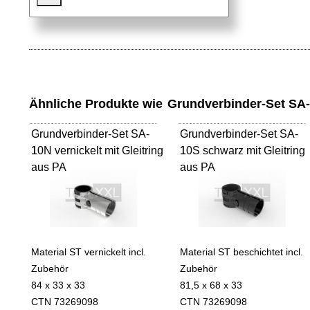
Ähnliche Produkte wie
Grundverbinder-Set SA-
Grundverbinder-Set SA-
Grundverbinder-Set SA-
10N vernickelt mit Gleitring
1
10S schwarz mit Gleitring
1
aus PA
aus PA
Material ST vernickelt incl.
Material ST beschichtet incl.
Zubehör
Zubehör
84 x 33 x 33
81,5 x 68 x 33
CTN 73269098
CTN 73269098