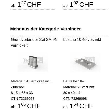
27
02
1
CHF
1
CHF
ab
ab
Mehr aus der Kategorie
Verbinder
Grundverbinder-Set SA-9N
Lasche 10 40 verzinkt
vernickelt
Material ST vernickelt incl.
Baureihe 10--
Zubehör
Material ST verzinkt
81,5 x 68 x 33
80 x 40 x 4
CTN 73269098
CTN 73269098
65
54
1
CHF
1
CHF
ab
ab