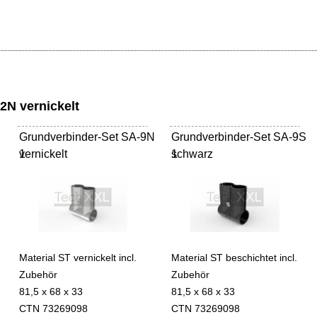
2N vernickelt
Grundverbinder-Set SA-9N
Grundverbinder-Set SA-9S
vernickelt
1
schwarz
1
Material ST vernickelt incl.
Material ST beschichtet incl.
Zubehör
Zubehör
81,5 x 68 x 33
81,5 x 68 x 33
CTN 73269098
CTN 73269098