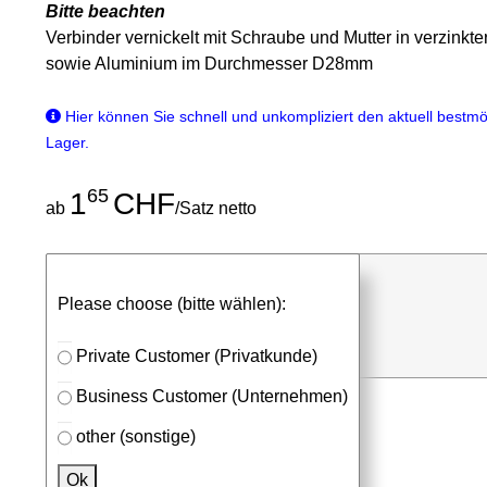
Bitte beachten
Verbinder vernickelt mit Schraube und Mutter in verzinkt
sowie Aluminium im Durchmesser D28mm
Hier können Sie schnell und unkompliziert den aktuell bestmög
Lager.
65
1
CHF
ab
/Satz netto
günstigen Stückpreis anfragen
Please choose (bitte wählen):
⮮
Satz
in Anfrageliste
Private Customer (Privatkunde)
Business Customer (Unternehmen)
other (sonstige)
Passendes Zubehör
Ok
Aluprofile