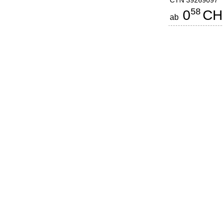
CTN 39269097
58
0
CH
ab