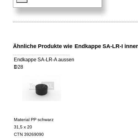
Ähnliche Produkte wie
Endkappe SA-LR-I inne
Endkappe SA-LR-A aussen
D28
1
Material PP schwarz
31,5 x 20
CTN 39269090