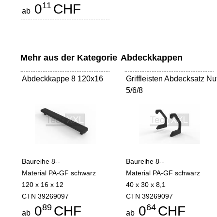
11
0
CHF
ab
Mehr aus der Kategorie
Abdeckkappen
Abdeckkappe 8 120x16
Griffleisten Abdecksatz Nu
5/6/8
Baureihe 8--
Baureihe 8--
Material PA-GF schwarz
Material PA-GF schwarz
120 x 16 x 12
40 x 30 x 8,1
CTN 39269097
CTN 39269097
89
64
0
CHF
0
CHF
ab
ab