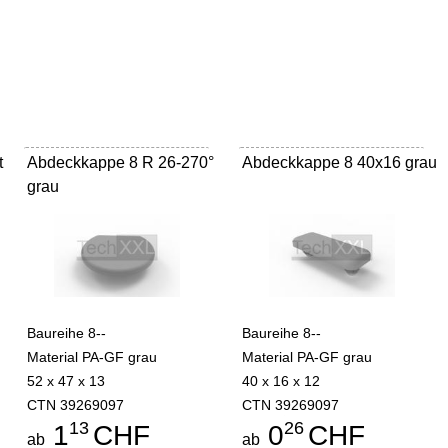
t
Abdeckkappe 8 R 26-270°
Abdeckkappe 8 40x16 grau
grau
Baureihe 8--
Baureihe 8--
Material PA-GF grau
Material PA-GF grau
52 x 47 x 13
40 x 16 x 12
CTN 39269097
CTN 39269097
13
26
1
CHF
0
CHF
ab
ab