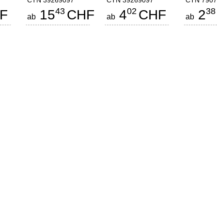
CTN 39269097
CTN 39269097
CTN 7907
43
02
38
F
15
CHF
4
CHF
2
ab
ab
ab