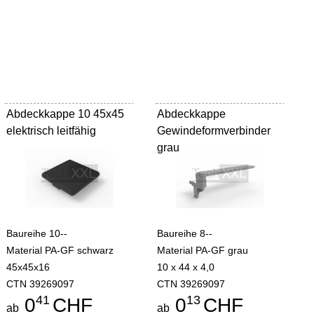
Abdeckkappe 10 45x45
Abdeckkappe
elektrisch leitfähig
Gewindeformverbinder
grau
Baureihe 10--
Baureihe 8--
Material PA-GF schwarz
Material PA-GF grau
45x45x16
10 x 44 x 4,0
CTN 39269097
CTN 39269097
41
13
0
CHF
0
CHF
ab
ab