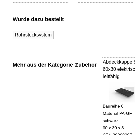
Wurde dazu bestellt
Rohrstecksystem
Abdeckkappe 
-
Mehr aus der Kategorie
Zubehör
60x30 elektris
leitfähig
Baureihe 6
Material PA-GF
schwarz
60 x 30 x 3