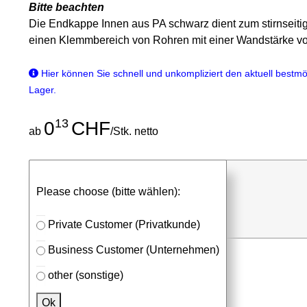
Bitte beachten
Die Endkappe Innen aus PA schwarz dient zum stirnseiti
einen Klemmbereich von Rohren mit einer Wandstärke 
Hier können Sie schnell und unkompliziert den aktuell bestmög
Lager.
13
0
CHF
ab
/Stk. netto
günstigen Stückpreis anfragen
Please choose (bitte wählen):
⮮
Stk.
in Anfrageliste
Private Customer (Privatkunde)
Business Customer (Unternehmen)
other (sonstige)
Passendes Zubehör
Ok
Aluprofile