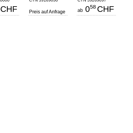
0000
CTN 39169050
CTN 39269097
58
CHF
0
CHF
ab
Preis auf Anfrage