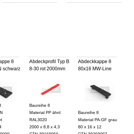
appe 8
Abdeckprofil Typ B
-
Abdeckkappe 8
-
N schwarz
8-30 rot 2000mm
80x16 MW-Line
8
Baureihe 8
ZN
Material PP ähnl.
Baureihe 8
et
RAL3020
Material PA-GF grau
4
2000 x 8,8 x 4,3
80 x 16 x 12