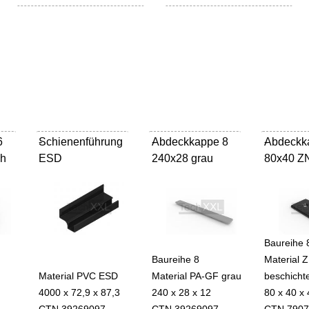
6
Schienenführung
-
Abdeckkappe 8
-
Abdeckk
-
ch
ESD
240x28 grau
80x40 Z
Baureihe 
Baureihe 8
Material 
Material PVC ESD
Material PA-GF grau
beschicht
4000 x 72,9 x 87,3
240 x 28 x 12
80 x 40 x 